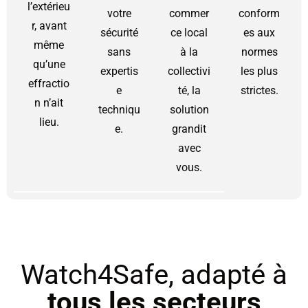
l’extérieu
votre
commer
conform
r, avant
sécurité
ce local
es aux
même
sans
à la
normes
qu’une
expertis
collectivi
les plus
effractio
e
té, la
strictes.
n n’ait
techniqu
solution
lieu.
e.
grandit
avec
vous.
Watch4Safe, adapté à
tous les secteurs