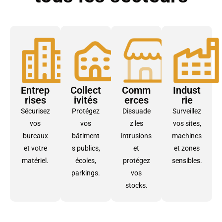
Entrep
Collect
Comm
Indust
rises
ivités
erces
rie
Sécurisez
Protégez
Dissuade
Surveillez
vos
vos
z les
vos sites,
bureaux
bâtiment
intrusions
machines
et votre
s publics,
et
et zones
matériel.
écoles,
protégez
sensibles.
parkings.
vos
stocks.