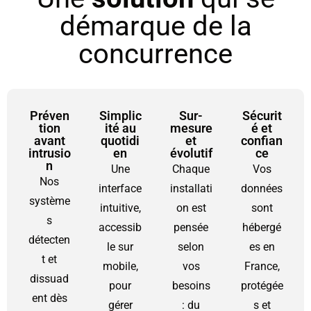
démarque de la
concurrence
Préven
Simplic
Sur-
Sécurit
tion
ité au
mesure
é et
avant
quotidi
et
confian
intrusio
en
évolutif
ce
n
Une
Chaque
Vos
Nos
interface
installati
données
système
intuitive,
on est
sont
s
accessib
pensée
hébergé
détecten
le sur
selon
es en
t et
mobile,
vos
France,
dissuad
pour
besoins
protégée
ent dès
gérer
: du
s et