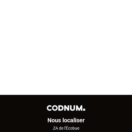
18 novembre 2025
Maintenance informatique entreprise :
réduire les pannes, éviter les arrêts et
sécuriser votre activité
La maintenance informatique entreprise garantit la stabilité, la
sécurité et la performance de vos outils numériques. CODNUM
accompagne les PME...
Note moyenne 5/5, basée sur 3 avis.
Nous localiser
ZA de l'Écobue