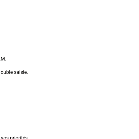
RM.
ouble saisie.
vos priorités.