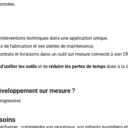
données.
s interventions techniques dans une application unique,
s de fabrication et ses alertes de maintenance,
contrats et livraisons dans un outil sur mesure connecté à son C
d’unifier les outils
et de
réduire les pertes de temps
dues à la d
développement sur mesure ?
rogressive :
soins
hange : comprendre vos processus, vos irritants quotidiens et 