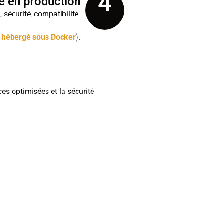
4
e en production
 sécurité, compatibilité.
t
hébergé sous Docker
).
ces optimisées et la sécurité