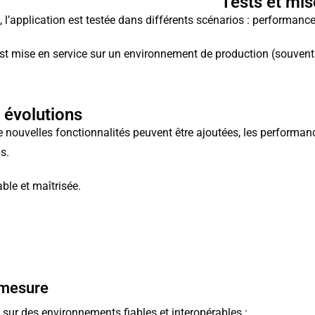
Tests et mis
 l’application est testée dans différents scénarios : performance,
 est mise en service sur un environnement de production (souven
 évolutions
De nouvelles fonctionnalités peuvent être ajoutées, les performan
s.
ble et maîtrisée.
 mesure
sur des environnements fiables et interopérables :