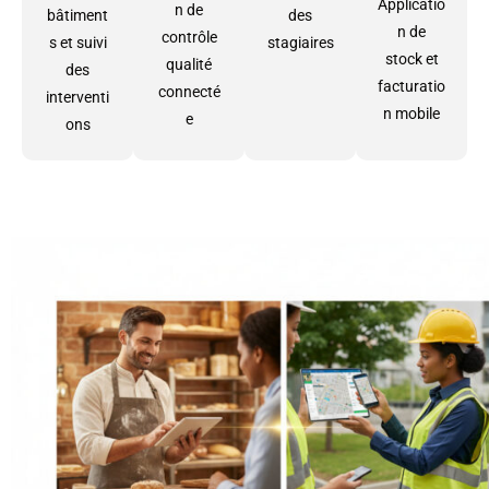
Applicatio
n de
bâtiment
des
n de
contrôle
s et suivi
stagiaires
stock et
qualité
des
facturatio
connecté
interventi
n mobile
e
ons