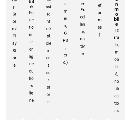
bil
e
n
a
ef
e
p
ssi
m
Ex
m
Fo
or
o
St
te
cel
ér
bil
nc
m
or
nt
e
len
a,
tio
es
e /
dé
Te
te,
G
nn
)
Pl
pl
rra
na
PS
e
ay
oie
in,
tiv
,
en
St
m
m
e
et
lig
or
en
ob
c.)
ne
e
t
ilit
ou
su
é,
ho
r
no
rs
st
tifi
lig
or
ca
ne
e
tio
ns